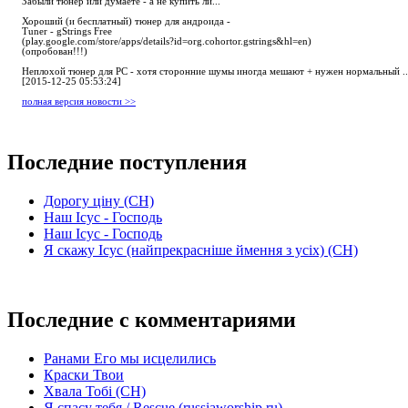
Забыли тюнер или думаете - а не купить ли...
Хороший (и бесплатный) тюнер для андроида -
Tuner - gStrings Free
(play.google.com/store/apps/details?id=org.cohortor.gstrings&hl=en)
(опробован!!!)
Неплохой тюнер для РС - хотя сторонние шумы иногда мешают + нужен нормальный ..
[2015-12-25 05:53:24]
полная версия новости >>
Последние поступления
Дорогу ціну (СН)
Наш Ісус - Господь
Наш Ісус - Господь
Я скажу Ісус (найпрекрасніше ймення з усіх) (СН)
Последние с комментариями
Ранами Его мы исцелились
Краски Твои
Хвала Тобі (СН)
Я спасу тебя / Rescue (russiaworship.ru)