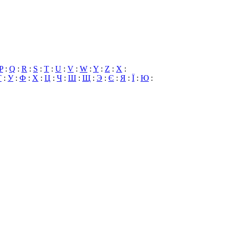
P
:
Q
:
R
:
S
:
T
:
U
:
V
:
W
:
Y
:
Z
:
X
:
Т
:
У
:
Ф
:
Х
:
Ц
:
Ч
:
Ш
:
Щ
:
Э
:
Є
:
Я
:
Ї
:
Ю
: