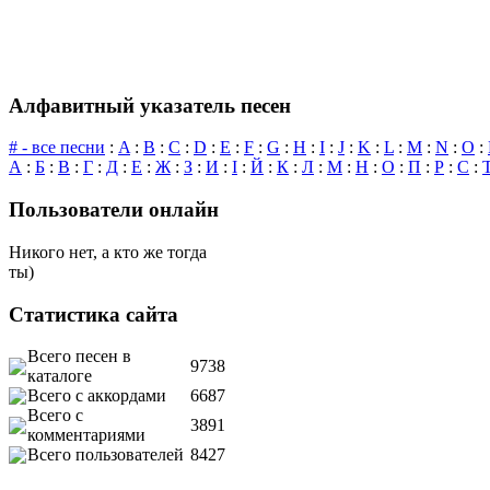
Алфавитный указатель песен
# - все песни
:
A
:
B
:
C
:
D
:
E
:
F
:
G
:
H
:
I
:
J
:
K
:
L
:
M
:
N
:
O
:
А
:
Б
:
В
:
Г
:
Д
:
Е
:
Ж
:
З
:
И
:
І
:
Й
:
К
:
Л
:
М
:
Н
:
О
:
П
:
Р
:
С
:
Пользователи онлайн
Никого нет, а кто же тогда
ты)
Статистика сайта
Всего песен в
9738
каталоге
Всего с аккордами
6687
Всего с
3891
комментариями
Всего пользователей
8427