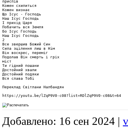
приспів

Кожен схилиться

Кожен визнає

Що Ісус - Господь

Наш Ісус Господь

І прихід Царя

Побачить вся Земля

Бо Ісус Господь

Наш Ісус Господь

2

Все звершив Божий Син 

Сила зцілення лиш в Нім

Він воскрес, переміг

Подолав Він смерть і гріх

міст

Ти гідний пошани

Достойний хвали

Достойний подяки

Вся слава Тобі

Переклад Світлани Налбандян

https://youtu.be/lZqP9V0-c08?list=RDlZqP9V0-c08&t=64 
Добавлено: 16 сен 2024 |
v