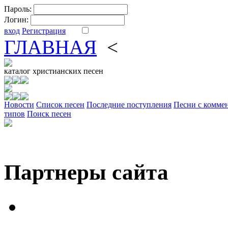
Пароль:
Логин:
вход
Регистрация
ГЛАВНАЯ
<
ФОРУМ
DV
каталог
христианских песен
Новости
Cписок песен
Последние поступления
Песни с комме
типов
Поиск песен
Партнеры сайта