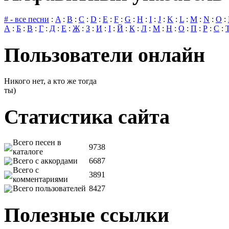
# - все песни
:
A
:
B
:
C
:
D
:
E
:
F
:
G
:
H
:
I
:
J
:
K
:
L
:
M
:
N
:
O
:
А
:
Б
:
В
:
Г
:
Д
:
Е
:
Ж
:
З
:
И
:
І
:
Й
:
К
:
Л
:
М
:
Н
:
О
:
П
:
Р
:
С
:
Пользователи онлайн
Никого нет, а кто же тогда
ты)
Статистика сайта
Всего песен в
9738
каталоге
Всего с аккордами
6687
Всего с
3891
комментариями
Всего пользователей
8427
Полезные ссылки