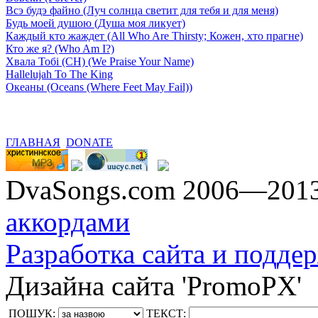
Всэ будэ файно (Луч солнца светит для тебя и для меня)
Будь моей душою (Душа моя ликует)
Каждый кто жаждет (All Who Are Thirsty; Кожен, хто прагне)
Кто же я? (Who Am I?)
Хвала Тобі (СН) (We Praise Your Name)
Hallelujah To The King
Океаны (Oceans (Where Feet May Fail))
ГЛАВНАЯ
DONATE
DvaSongs.com 2006—201
аккордами
Разработка сайта и поддер
Дизайна сайта 'PromoPX'
ПОШУК:
ТЕКСТ: