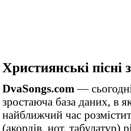
Християнські пісні 
DvaSongs.com
— сьогодні
зростаюча база даних, в я
найближчий час розмістит
(акордів, нот, табулатур)