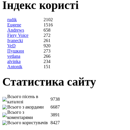
Індекс користі
rudik
2102
Eugene
1516
Andrews
658
Fiery Voice
272
Ivanecki
261
VeD
920
Пушкин
273
vetlana
266
alvinka
234
Antonik
151
Статистика сайту
Всього пісень в
9738
каталозі
Всього з акордами
6687
Всього з
3891
коментарями
Всього користувачів
8427