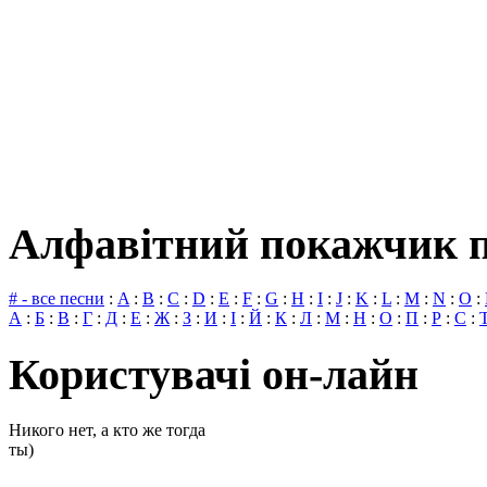
Алфавітний покажчик п
# - все песни
:
A
:
B
:
C
:
D
:
E
:
F
:
G
:
H
:
I
:
J
:
K
:
L
:
M
:
N
:
O
:
А
:
Б
:
В
:
Г
:
Д
:
Е
:
Ж
:
З
:
И
:
І
:
Й
:
К
:
Л
:
М
:
Н
:
О
:
П
:
Р
:
С
:
Користувачі он-лайн
Никого нет, а кто же тогда
ты)