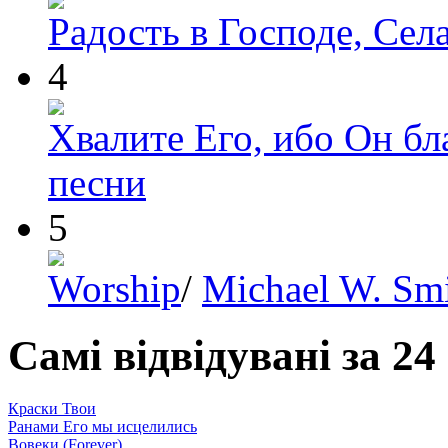
Радость в Господе, Сел
4
Хвалите Его, ибо Он бл
песни
5
Worship
/
Michael W. Sm
Самі відвідувані за 24
Краски Твои
Ранами Его мы исцелились
Вовеки (Forever)