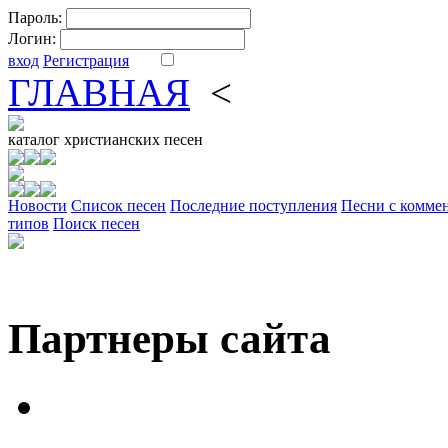
Пароль:
Логин:
вход
Регистрация
ГЛАВНАЯ
<
ФОРУМ
DV
каталог
христианских песен
Новости
Cписок песен
Последние поступления
Песни с комме
типов
Поиск песен
Партнеры сайта