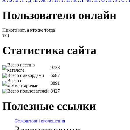
А
:
Б
:
В
:
Г
:
Д
:
Е
:
Ж
:
З
:
И
:
І
:
Й
:
К
:
Л
:
М
:
Н
:
О
:
П
:
Р
:
С
:
Пользователи онлайн
Никого нет, а кто же тогда
ты)
Статистика сайта
Всего песен в
9738
каталоге
Всего с аккордами
6687
Всего с
3891
комментариями
Всего пользователей
8427
Полезные ссылки
Безкоштовні оголошення