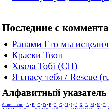
Последние с коммент
Ранами Его мы исцелил
Краски Твои
Хвала Тобі (СН)
Я спасу тебя / Rescue (r
Алфавитный указатель 
# - все песни
:
A
:
B
:
C
:
D
:
E
:
F
:
G
:
H
:
I
:
J
:
K
:
L
:
M
:
N
:
O
: