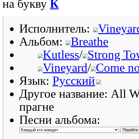
на букву
К
Исполнитель:
Vineyar
Альбом:
Breathe
Kutless
/
Strong To
Vineyard
/
Come now
Язык:
Русский
Другое название: All W
прагне
Песни альбома: