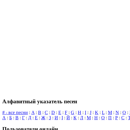
Алфавитный указатель песен
# - все песни
:
A
:
B
:
C
:
D
:
E
:
F
:
G
:
H
:
I
:
J
:
K
:
L
:
M
:
N
:
O
:
А
:
Б
:
В
:
Г
:
Д
:
Е
:
Ж
:
З
:
И
:
І
:
Й
:
К
:
Л
:
М
:
Н
:
О
:
П
:
Р
:
С
:
Пользователи онлайн