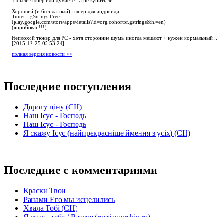
Забыли тюнер или думаете - а не купить ли...
Хороший (и бесплатный) тюнер для андроида -
Tuner - gStrings Free
(play.google.com/store/apps/details?id=org.cohortor.gstrings&hl=en)
(опробован!!!)
Неплохой тюнер для РС - хотя сторонние шумы иногда мешают + нужен нормальный ..
[2015-12-25 05:53:24]
полная версия новости >>
Последние поступления
Дорогу ціну (СН)
Наш Ісус - Господь
Наш Ісус - Господь
Я скажу Ісус (найпрекрасніше ймення з усіх) (СН)
Последние с комментариями
Краски Твои
Ранами Его мы исцелились
Хвала Тобі (СН)
Я спасу тебя / Rescue (russiaworship.ru)