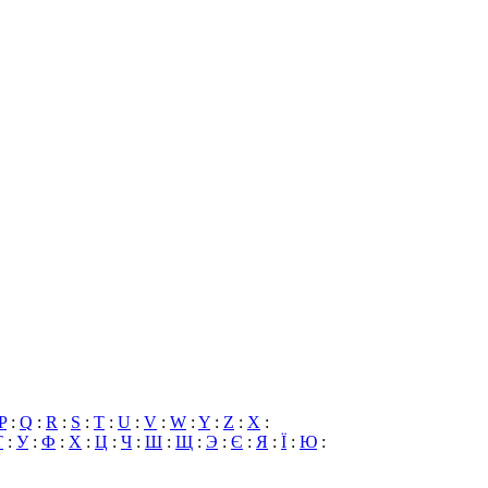
P
:
Q
:
R
:
S
:
T
:
U
:
V
:
W
:
Y
:
Z
:
X
:
Т
:
У
:
Ф
:
Х
:
Ц
:
Ч
:
Ш
:
Щ
:
Э
:
Є
:
Я
:
Ї
:
Ю
: