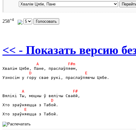
+4
258
<< - Показать версию без
Узносім у гору свае рукі, праслаўляючы Цябе.
