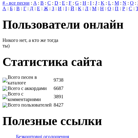
# - все песни
:
A
:
B
:
C
:
D
:
E
:
F
:
G
:
H
:
I
:
J
:
K
:
L
:
M
:
N
:
O
:
А
:
Б
:
В
:
Г
:
Д
:
Е
:
Ж
:
З
:
И
:
І
:
Й
:
К
:
Л
:
М
:
Н
:
О
:
П
:
Р
:
С
:
Пользователи онлайн
Никого нет, а кто же тогда
ты)
Статистика сайта
Всего песен в
9738
каталоге
Всего с аккордами
6687
Всего с
3891
комментариями
Всего пользователей
8427
Полезные ссылки
Безкоштовні оголошення