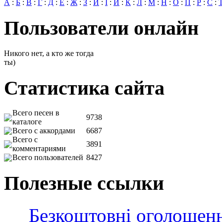
А
:
Б
:
В
:
Г
:
Д
:
Е
:
Ж
:
З
:
И
:
І
:
Й
:
К
:
Л
:
М
:
Н
:
О
:
П
:
Р
:
С
:
Пользователи онлайн
Никого нет, а кто же тогда
ты)
Статистика сайта
Всего песен в
9738
каталоге
Всего с аккордами
6687
Всего с
3891
комментариями
Всего пользователей
8427
Полезные ссылки
Безкоштовні оголошен