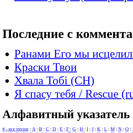
Последние с коммент
Ранами Его мы исцелил
Краски Твои
Хвала Тобі (СН)
Я спасу тебя / Rescue (r
Алфавитный указатель 
# - все песни
:
A
:
B
:
C
:
D
:
E
:
F
:
G
:
H
:
I
:
J
:
K
:
L
:
M
:
N
:
O
: