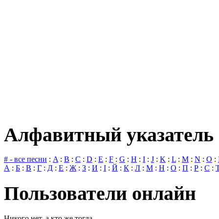
Алфавитный указатель 
# - все песни
:
A
:
B
:
C
:
D
:
E
:
F
:
G
:
H
:
I
:
J
:
K
:
L
:
M
:
N
:
O
:
А
:
Б
:
В
:
Г
:
Д
:
Е
:
Ж
:
З
:
И
:
І
:
Й
:
К
:
Л
:
М
:
Н
:
О
:
П
:
Р
:
С
:
Пользователи онлайн
Никого нет, а кто же тогда