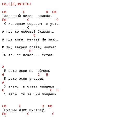
 С холодным сердцем ты устал

            С

А где живет мечта? Не знал…

                С

Ты так ее искал... Устал…

 Я верю  ты за Ним пойдешь
