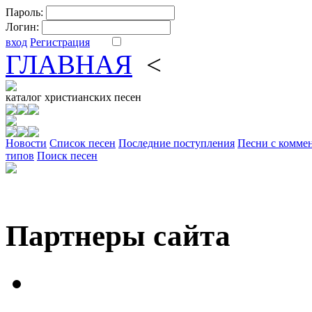
Пароль:
Логин:
вход
Регистрация
ГЛАВНАЯ
<
ФОРУМ
DV
каталог
христианских песен
Новости
Cписок песен
Последние поступления
Песни с комме
типов
Поиск песен
Партнеры сайта