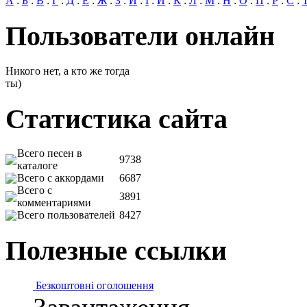
А
:
Б
:
В
:
Г
:
Д
:
Е
:
Ж
:
З
:
И
:
І
:
Й
:
К
:
Л
:
М
:
Н
:
О
:
П
:
Р
:
С
:
Пользователи онлайн
Никого нет, а кто же тогда
ты)
Статистика сайта
Всего песен в
9738
каталоге
Всего с аккордами
6687
Всего с
3891
комментариями
Всего пользователей
8427
Полезные ссылки
Безкоштовні оголошення