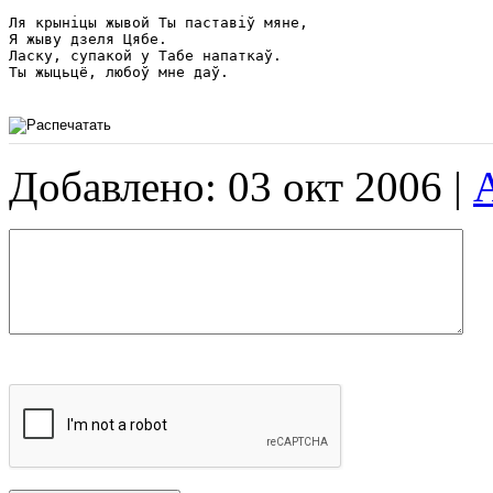
Ля крыніцы жывой Ты паставіў мяне,

Я жыву дзеля Цябе.

Ласку, супакой у Табе напаткаў.

Ты жыцьцё, любоў мне даў.

Добавлено: 03 окт 2006 |