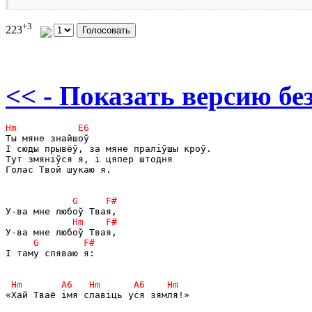
+3
223
<< - Показать версию без
Ты мяне знайшоў

І сюды прывёў, за мяне праліўшы кроў.

Тут змяніўся я, і цяпер штодня

Голас Твой шукаю я.

І таму спяваю я:

«Хай Тваё імя славіць уся зямля!»
