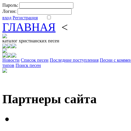
Пароль:
Логин:
вход
Регистрация
ГЛАВНАЯ
<
ФОРУМ
DV
каталог
христианских песен
Новости
Cписок песен
Последние поступления
Песни с комме
типов
Поиск песен
Партнеры сайта