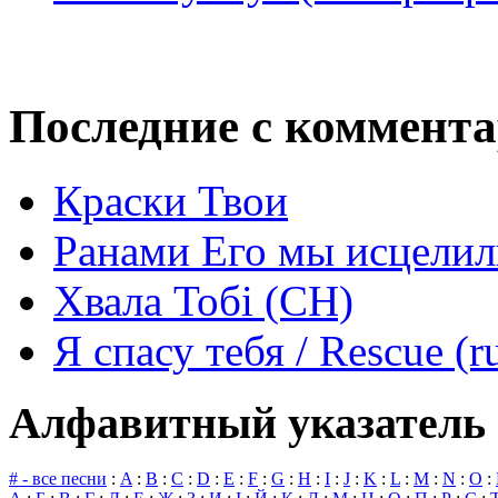
Последние с коммент
Краски Твои
Ранами Его мы исцелил
Хвала Тобі (СН)
Я спасу тебя / Rescue (r
Алфавитный указатель 
# - все песни
:
A
:
B
:
C
:
D
:
E
:
F
:
G
:
H
:
I
:
J
:
K
:
L
:
M
:
N
:
O
: