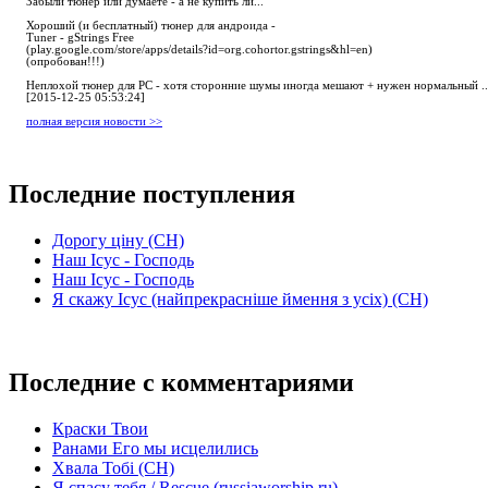
Забыли тюнер или думаете - а не купить ли...
Хороший (и бесплатный) тюнер для андроида -
Tuner - gStrings Free
(play.google.com/store/apps/details?id=org.cohortor.gstrings&hl=en)
(опробован!!!)
Неплохой тюнер для РС - хотя сторонние шумы иногда мешают + нужен нормальный ..
[2015-12-25 05:53:24]
полная версия новости >>
Последние поступления
Дорогу ціну (СН)
Наш Ісус - Господь
Наш Ісус - Господь
Я скажу Ісус (найпрекрасніше ймення з усіх) (СН)
Последние с комментариями
Краски Твои
Ранами Его мы исцелились
Хвала Тобі (СН)
Я спасу тебя / Rescue (russiaworship.ru)