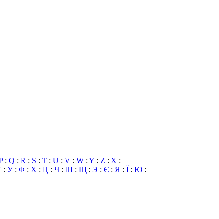
P
:
Q
:
R
:
S
:
T
:
U
:
V
:
W
:
Y
:
Z
:
X
:
Т
:
У
:
Ф
:
Х
:
Ц
:
Ч
:
Ш
:
Щ
:
Э
:
Є
:
Я
:
Ї
:
Ю
: