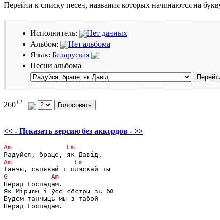
Перейти к списку песен, названия которых начинаются на бук
Исполнитель:
Нет данных
Альбом:
Нет альбома
Язык:
Беларуская
Песни альбома:
+2
260
<< - Показать версию без аккордов - >>
Перад Госпадам.

Як Мірыям і ўсе сёстры зь ёй

Будем танчыць мы з табой

Перад Госпадам.
