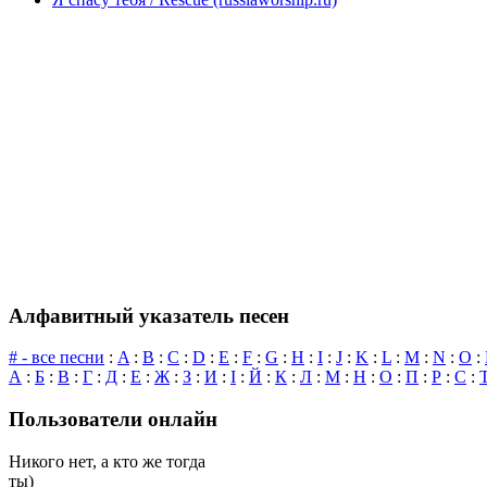
Алфавитный указатель песен
# - все песни
:
A
:
B
:
C
:
D
:
E
:
F
:
G
:
H
:
I
:
J
:
K
:
L
:
M
:
N
:
O
:
А
:
Б
:
В
:
Г
:
Д
:
Е
:
Ж
:
З
:
И
:
І
:
Й
:
К
:
Л
:
М
:
Н
:
О
:
П
:
Р
:
С
:
Пользователи онлайн
Никого нет, а кто же тогда
ты)