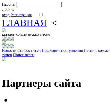
Пароль:
Логин:
вход
Регистрация
ГЛАВНАЯ
<
ФОРУМ
DV
каталог
христианских песен
Новости
Cписок песен
Последние поступления
Песни с комме
типов
Поиск песен
Партнеры сайта