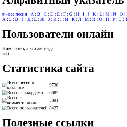
# - все песни
:
A
:
B
:
C
:
D
:
E
:
F
:
G
:
H
:
I
:
J
:
K
:
L
:
M
:
N
:
O
:
А
:
Б
:
В
:
Г
:
Д
:
Е
:
Ж
:
З
:
И
:
І
:
Й
:
К
:
Л
:
М
:
Н
:
О
:
П
:
Р
:
С
:
Пользователи онлайн
Никого нет, а кто же тогда
ты)
Статистика сайта
Всего песен в
9738
каталоге
Всего с аккордами
6687
Всего с
3891
комментариями
Всего пользователей
8427
Полезные ссылки