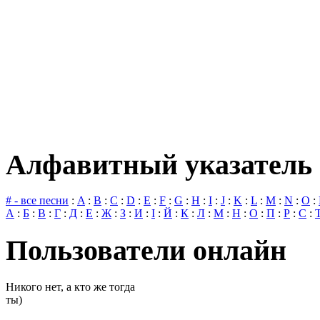
Алфавитный указатель 
# - все песни
:
A
:
B
:
C
:
D
:
E
:
F
:
G
:
H
:
I
:
J
:
K
:
L
:
M
:
N
:
O
:
А
:
Б
:
В
:
Г
:
Д
:
Е
:
Ж
:
З
:
И
:
І
:
Й
:
К
:
Л
:
М
:
Н
:
О
:
П
:
Р
:
С
:
Пользователи онлайн
Никого нет, а кто же тогда
ты)