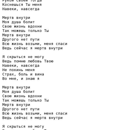
Рукой Своей тогда

Коснешься Ты меня

Навеки, навсегда

Мертв внутри

Моя душа болит

Свою жизнь вдохни

Так можешь только Ты

Мертв внутри

Другого нет пути

Всю жизнь возьми, меня спаси

Ведь сейчас я мертв внутри

Я скрыться не могу

Ведь помню любовь Твою

Навеки, навсегда

Не покинь меня

Страх, боль и вина

Во мне, и знаю я

Мертв внутри

Моя душа болит

Свою жизнь вдохни

Так можешь только Ты

Мертв внутри

Другого нет пути

Всю жизнь возьми, меня спаси

Ведь сейчас я мертв внутри

Я скрыться не могу
