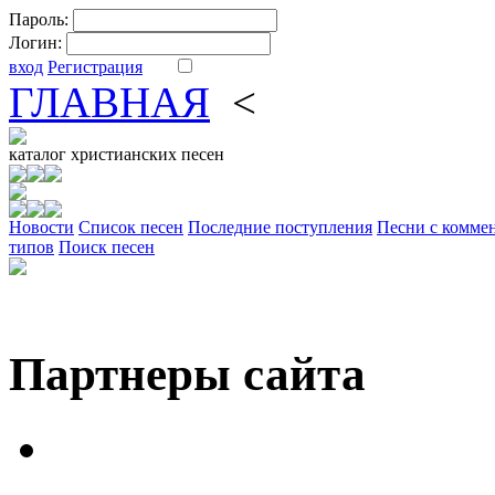
Пароль:
Логин:
вход
Регистрация
ГЛАВНАЯ
<
ФОРУМ
DV
каталог
христианских песен
Новости
Cписок песен
Последние поступления
Песни с комме
типов
Поиск песен
Партнеры сайта