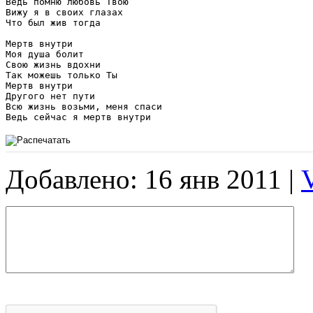
Ведь помню любовь Твою

Вижу я в своих глазах

Что был жив тогда

Мертв внутри

Моя душа болит

Свою жизнь вдохни

Так можешь только Ты

Мертв внутри

Другого нет пути

Всю жизнь возьми, меня спаси

Ведь сейчас я мертв внутри
Добавлено: 16 янв 2011 |