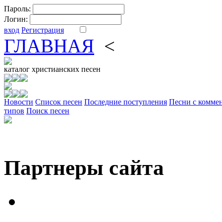
Пароль:
Логин:
вход
Регистрация
ГЛАВНАЯ
<
ФОРУМ
DV
каталог
христианских песен
Новости
Cписок песен
Последние поступления
Песни с комме
типов
Поиск песен
Партнеры сайта