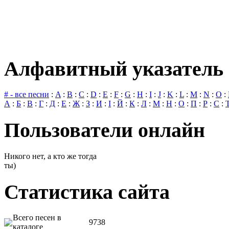
Алфавитный указатель 
# - все песни
:
A
:
B
:
C
:
D
:
E
:
F
:
G
:
H
:
I
:
J
:
K
:
L
:
M
:
N
:
O
:
А
:
Б
:
В
:
Г
:
Д
:
Е
:
Ж
:
З
:
И
:
І
:
Й
:
К
:
Л
:
М
:
Н
:
О
:
П
:
Р
:
С
:
Пользователи онлайн
Никого нет, а кто же тогда
ты)
Статистика сайта
Всего песен в
9738
каталоге