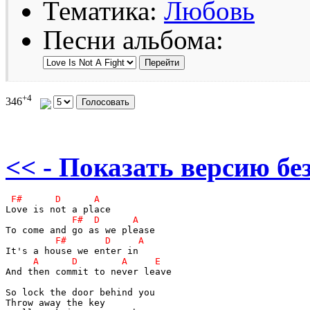
Тематика:
Любовь
Песни альбома:
+4
346
<< - Показать версию без
And then commit to never leave

So lock the door behind you

Throw away the key
