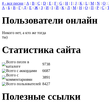
# - все песни
:
A
:
B
:
C
:
D
:
E
:
F
:
G
:
H
:
I
:
J
:
K
:
L
:
M
:
N
:
O
:
А
:
Б
:
В
:
Г
:
Д
:
Е
:
Ж
:
З
:
И
:
І
:
Й
:
К
:
Л
:
М
:
Н
:
О
:
П
:
Р
:
С
:
Пользователи онлайн
Никого нет, а кто же тогда
ты)
Статистика сайта
Всего песен в
9738
каталоге
Всего с аккордами
6687
Всего с
3891
комментариями
Всего пользователей
8427
Полезные ссылки