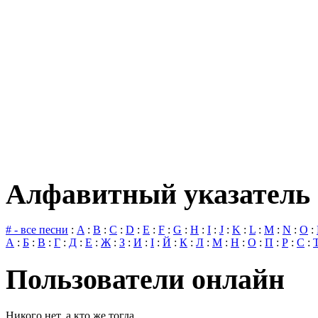
Алфавитный указатель 
# - все песни
:
A
:
B
:
C
:
D
:
E
:
F
:
G
:
H
:
I
:
J
:
K
:
L
:
M
:
N
:
O
:
А
:
Б
:
В
:
Г
:
Д
:
Е
:
Ж
:
З
:
И
:
І
:
Й
:
К
:
Л
:
М
:
Н
:
О
:
П
:
Р
:
С
:
Пользователи онлайн
Никого нет, а кто же тогда