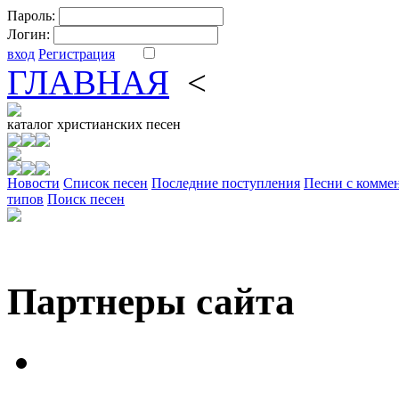
Пароль:
Логин:
вход
Регистрация
ГЛАВНАЯ
<
ФОРУМ
DV
каталог
христианских песен
Новости
Cписок песен
Последние поступления
Песни с комме
типов
Поиск песен
Партнеры сайта