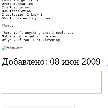
Cause I’m guilty of

Overcompensation

I’m lost in my

Own translation

I apologize, I know I

Should listen to your heart

Chorus

There isn’t anything that I could say

Not a word to get in the way

Of you, Of You, I am listening
Добавлено: 08 июн 2009 |