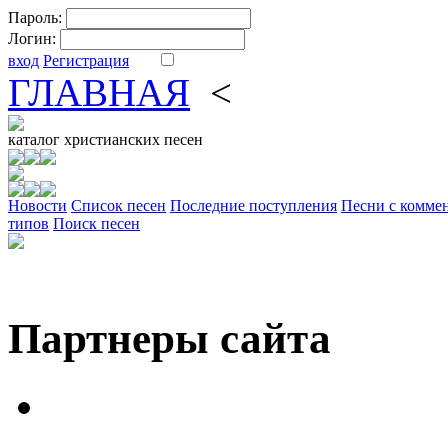
Пароль:
Логин:
вход
Регистрация
ГЛАВНАЯ
<
ФОРУМ
DV
каталог
христианских песен
Новости
Cписок песен
Последние поступления
Песни с комме
типов
Поиск песен
Партнеры сайта