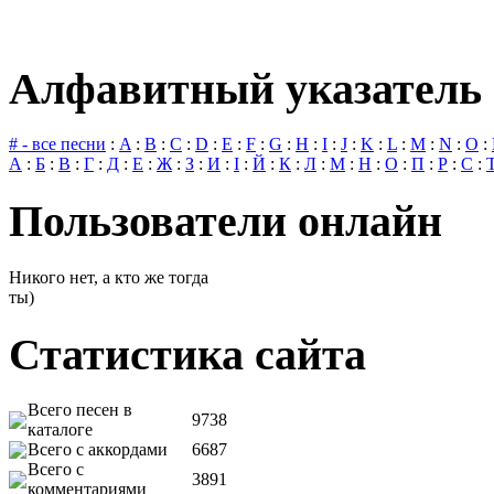
Алфавитный указатель 
# - все песни
:
A
:
B
:
C
:
D
:
E
:
F
:
G
:
H
:
I
:
J
:
K
:
L
:
M
:
N
:
O
:
А
:
Б
:
В
:
Г
:
Д
:
Е
:
Ж
:
З
:
И
:
І
:
Й
:
К
:
Л
:
М
:
Н
:
О
:
П
:
Р
:
С
:
Пользователи онлайн
Никого нет, а кто же тогда
ты)
Статистика сайта
Всего песен в
9738
каталоге
Всего с аккордами
6687
Всего с
3891
комментариями