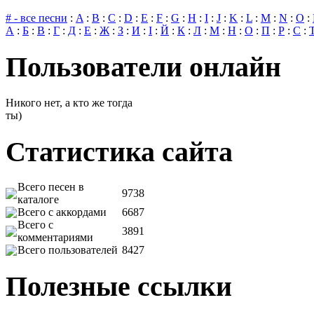
# - все песни
:
A
:
B
:
C
:
D
:
E
:
F
:
G
:
H
:
I
:
J
:
K
:
L
:
M
:
N
:
O
:
А
:
Б
:
В
:
Г
:
Д
:
Е
:
Ж
:
З
:
И
:
І
:
Й
:
К
:
Л
:
М
:
Н
:
О
:
П
:
Р
:
С
:
Пользователи онлайн
Никого нет, а кто же тогда
ты)
Статистика сайта
Всего песен в
9738
каталоге
Всего с аккордами
6687
Всего с
3891
комментариями
Всего пользователей
8427
Полезные ссылки