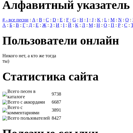
Алфавитный указатель 
# - все песни
:
A
:
B
:
C
:
D
:
E
:
F
:
G
:
H
:
I
:
J
:
K
:
L
:
M
:
N
:
O
:
А
:
Б
:
В
:
Г
:
Д
:
Е
:
Ж
:
З
:
И
:
І
:
Й
:
К
:
Л
:
М
:
Н
:
О
:
П
:
Р
:
С
:
Пользователи онлайн
Никого нет, а кто же тогда
ты)
Статистика сайта
Всего песен в
9738
каталоге
Всего с аккордами
6687
Всего с
3891
комментариями
Всего пользователей
8427