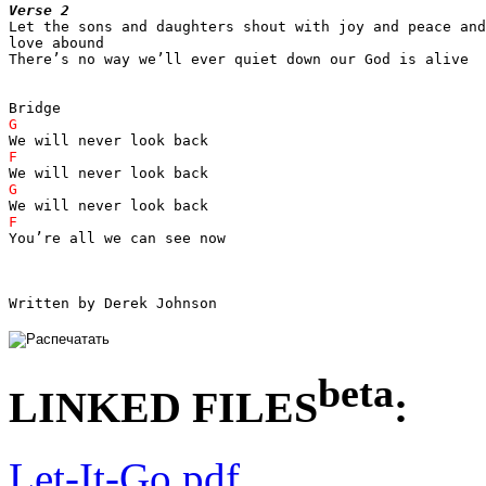
Verse 2

Let the sons and daughters shout with joy and peace and

love abound

There’s no way we’ll ever quiet down our God is alive

You’re all we can see now

Written by Derek Johnson
beta
LINKED FILES
:
Let-It-Go.pdf