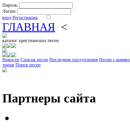
Пароль:
Логин:
вход
Регистрация
ГЛАВНАЯ
<
ФОРУМ
DV
каталог
христианских песен
Новости
Cписок песен
Последние поступления
Песни с комме
типов
Поиск песен
Партнеры сайта