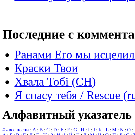
Последние с коммент
Ранами Его мы исцелил
Краски Твои
Хвала Тобі (СН)
Я спасу тебя / Rescue (r
Алфавитный указатель 
# - все песни
:
A
:
B
:
C
:
D
:
E
:
F
:
G
:
H
:
I
:
J
:
K
:
L
:
M
:
N
:
O
: