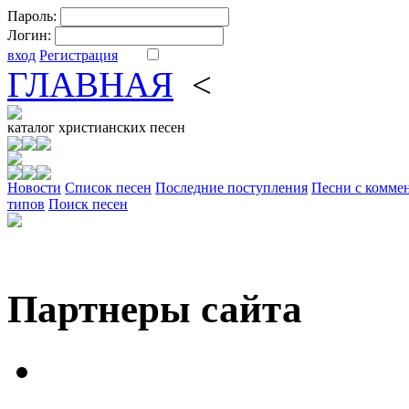
Пароль:
Логин:
вход
Регистрация
ГЛАВНАЯ
<
ФОРУМ
DV
каталог
христианских песен
Новости
Cписок песен
Последние поступления
Песни с комме
типов
Поиск песен
Партнеры сайта