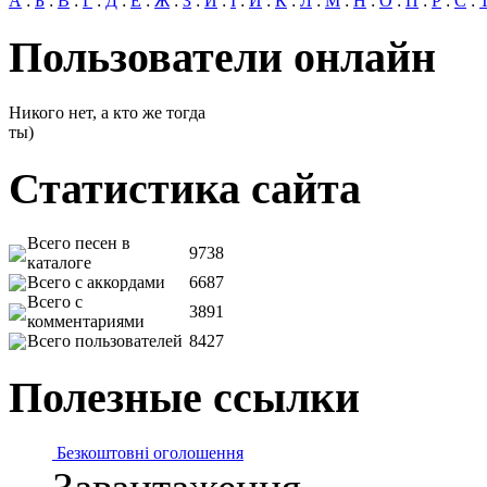
А
:
Б
:
В
:
Г
:
Д
:
Е
:
Ж
:
З
:
И
:
І
:
Й
:
К
:
Л
:
М
:
Н
:
О
:
П
:
Р
:
С
:
Пользователи онлайн
Никого нет, а кто же тогда
ты)
Статистика сайта
Всего песен в
9738
каталоге
Всего с аккордами
6687
Всего с
3891
комментариями
Всего пользователей
8427
Полезные ссылки
Безкоштовні оголошення