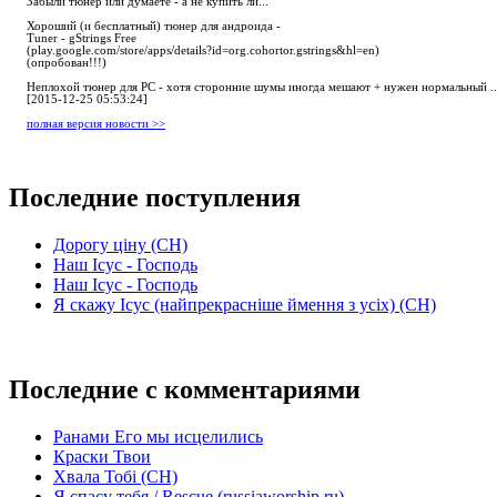
Забыли тюнер или думаете - а не купить ли...
Хороший (и бесплатный) тюнер для андроида -
Tuner - gStrings Free
(play.google.com/store/apps/details?id=org.cohortor.gstrings&hl=en)
(опробован!!!)
Неплохой тюнер для РС - хотя сторонние шумы иногда мешают + нужен нормальный ..
[2015-12-25 05:53:24]
полная версия новости >>
Последние поступления
Дорогу ціну (СН)
Наш Ісус - Господь
Наш Ісус - Господь
Я скажу Ісус (найпрекрасніше ймення з усіх) (СН)
Последние с комментариями
Ранами Его мы исцелились
Краски Твои
Хвала Тобі (СН)
Я спасу тебя / Rescue (russiaworship.ru)