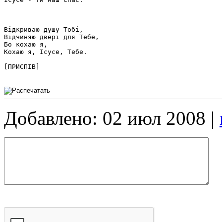
Відкриваю душу Тобі,

Відчиняю двері для Тебе,

Бо кохаю я,

Кохаю я, Ісусе, Тебе.

[ПРИСПІВ]

Добавлено: 02 июл 2008 |