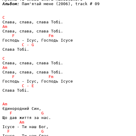
Альбом: 
Пам'ятай мене (2006), track # 09

Слава Тобі.

Слава Тобі.

Ісусе - Ти наш Спас.
