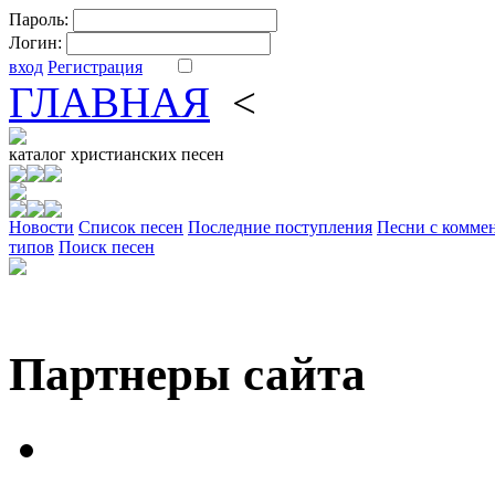
Пароль:
Логин:
вход
Регистрация
ГЛАВНАЯ
<
ФОРУМ
DV
каталог
христианских песен
Новости
Cписок песен
Последние поступления
Песни с комме
типов
Поиск песен
Партнеры сайта