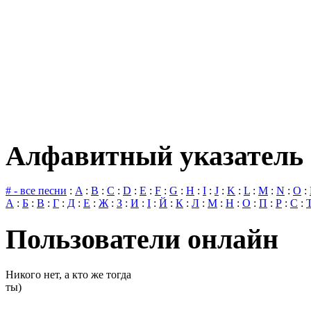
Алфавитный указатель 
# - все песни
:
A
:
B
:
C
:
D
:
E
:
F
:
G
:
H
:
I
:
J
:
K
:
L
:
M
:
N
:
O
:
А
:
Б
:
В
:
Г
:
Д
:
Е
:
Ж
:
З
:
И
:
І
:
Й
:
К
:
Л
:
М
:
Н
:
О
:
П
:
Р
:
С
:
Пользователи онлайн
Никого нет, а кто же тогда
ты)