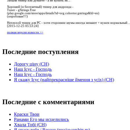
Забыли тюнер или думаете - а не купить ли...
Хороший (и бесплатный) тюнер для андроида -
Tuner - gStrings Free
(play.google.com/store/apps/details?id=org.cohortor.gstrings&hl=en)
(опробован!!!)
Неплохой тюнер для РС - хотя сторонние шумы иногда мешают + нужен нормальный ..
[2015-12-25 05:53:24]
полная версия новости >>
Последние поступления
Дорогу ціну (СН)
Наш Ісус - Господь
Наш Ісус - Господь
Я скажу Ісус (найпрекрасніше ймення з усіх) (СН)
Последние с комментариями
Краски Твои
Ранами Его мы исцелились
Хвала Тобі (СН)
Я спасу тебя / Rescue (russiaworship.ru)