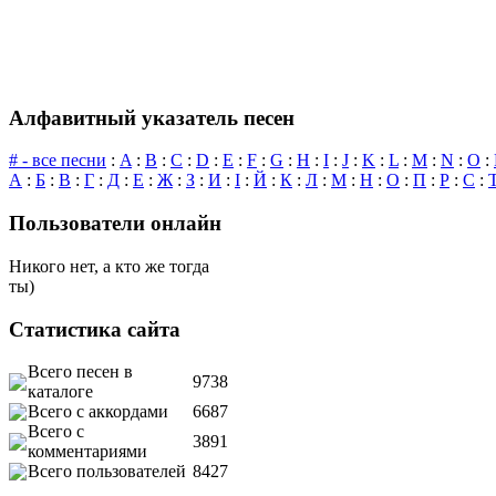
Алфавитный указатель песен
# - все песни
:
A
:
B
:
C
:
D
:
E
:
F
:
G
:
H
:
I
:
J
:
K
:
L
:
M
:
N
:
O
:
А
:
Б
:
В
:
Г
:
Д
:
Е
:
Ж
:
З
:
И
:
І
:
Й
:
К
:
Л
:
М
:
Н
:
О
:
П
:
Р
:
С
:
Пользователи онлайн
Никого нет, а кто же тогда
ты)
Статистика сайта
Всего песен в
9738
каталоге
Всего с аккордами
6687
Всего с
3891
комментариями
Всего пользователей
8427