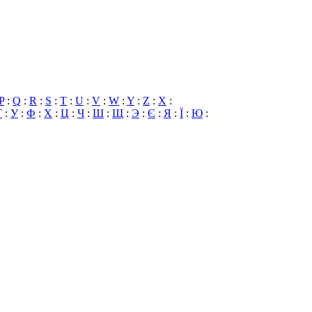
P
:
Q
:
R
:
S
:
T
:
U
:
V
:
W
:
Y
:
Z
:
X
:
Т
:
У
:
Ф
:
Х
:
Ц
:
Ч
:
Ш
:
Щ
:
Э
:
Є
:
Я
:
Ї
:
Ю
: