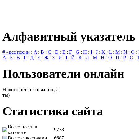
Алфавитный указатель 
# - все песни
:
A
:
B
:
C
:
D
:
E
:
F
:
G
:
H
:
I
:
J
:
K
:
L
:
M
:
N
:
O
:
А
:
Б
:
В
:
Г
:
Д
:
Е
:
Ж
:
З
:
И
:
І
:
Й
:
К
:
Л
:
М
:
Н
:
О
:
П
:
Р
:
С
:
Пользователи онлайн
Никого нет, а кто же тогда
ты)
Статистика сайта
Всего песен в
9738
каталоге
Всего с аккордами
6687