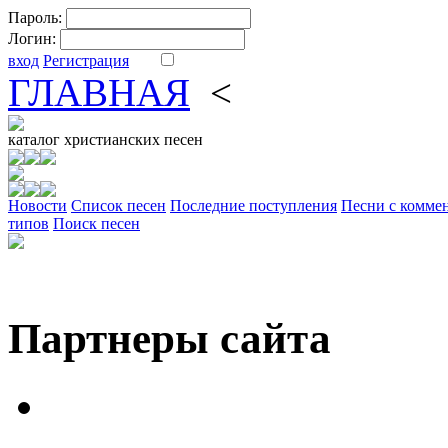
Пароль:
Логин:
вход
Регистрация
ГЛАВНАЯ
<
ФОРУМ
DV
каталог
христианских песен
Новости
Cписок песен
Последние поступления
Песни с комме
типов
Поиск песен
Партнеры сайта