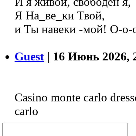
И я живой, свободен я,
Я На_ве_ки Твой,
и Ты навеки -мой! О-о-
Guest
| 16 Июнь 2026, 
Casino monte carlo dres
carlo