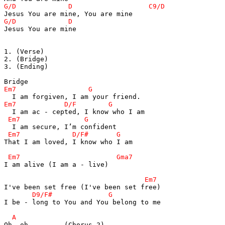
Jesus You are mine

1. (Verse)

2. (Bridge)

3. (Ending)

That I am loved, I know who I am

I am alive (I am a - live)

I be - long to You and You belong to me

Oh, oh         (Chorus 2)
