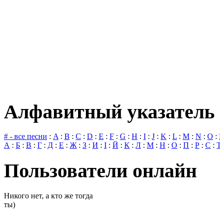
Алфавитный указатель 
# - все песни
:
A
:
B
:
C
:
D
:
E
:
F
:
G
:
H
:
I
:
J
:
K
:
L
:
M
:
N
:
O
:
А
:
Б
:
В
:
Г
:
Д
:
Е
:
Ж
:
З
:
И
:
І
:
Й
:
К
:
Л
:
М
:
Н
:
О
:
П
:
Р
:
С
:
Пользователи онлайн
Никого нет, а кто же тогда
ты)