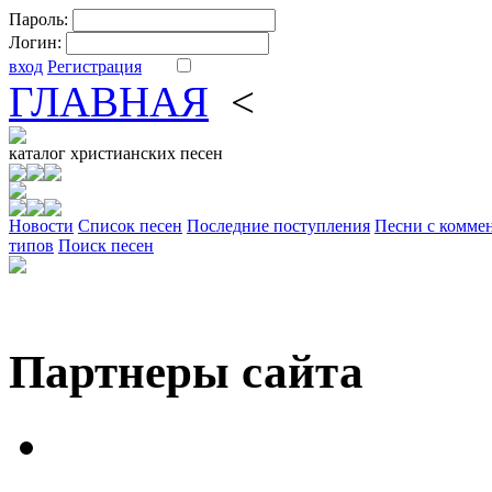
Пароль:
Логин:
вход
Регистрация
ГЛАВНАЯ
<
ФОРУМ
DV
каталог
христианских песен
Новости
Cписок песен
Последние поступления
Песни с комме
типов
Поиск песен
Партнеры сайта