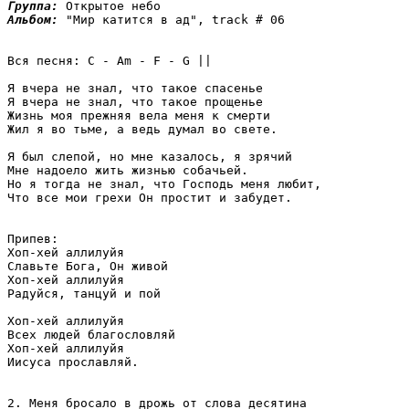
Группа: 
Альбом: 
"Мир катится в ад", track # 06

Вся песня: C - Am - F - G || 

Я вчера не знал, что такое спасенье

Я вчера не знал, что такое прощенье

Жизнь моя прежняя вела меня к смерти

Жил я во тьме, а ведь думал во свете.

Я был слепой, но мне казалось, я зрячий

Мне надоело жить жизнью собачьей.

Но я тогда не знал, что Господь меня любит,

Что все мои грехи Он простит и забудет.

Припев:

Хоп-хей аллилуйя

Славьте Бога, Он живой

Хоп-хей аллилуйя

Радуйся, танцуй и пой

Хоп-хей аллилуйя

Всех людей благословляй

Хоп-хей аллилуйя

Иисуса прославляй.

2. Меня бросало в дрожь от слова десятина
