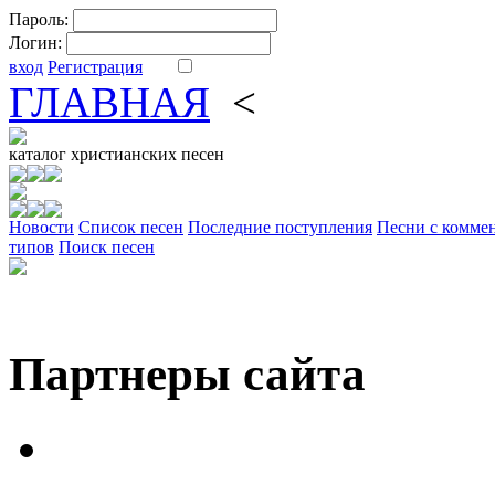
Пароль:
Логин:
вход
Регистрация
ГЛАВНАЯ
<
ФОРУМ
DV
каталог
христианских песен
Новости
Cписок песен
Последние поступления
Песни с комме
типов
Поиск песен
Партнеры сайта