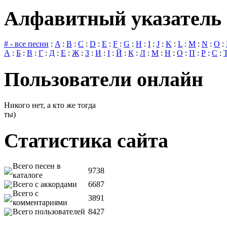
Алфавитный указатель 
# - все песни
:
A
:
B
:
C
:
D
:
E
:
F
:
G
:
H
:
I
:
J
:
K
:
L
:
M
:
N
:
O
:
А
:
Б
:
В
:
Г
:
Д
:
Е
:
Ж
:
З
:
И
:
І
:
Й
:
К
:
Л
:
М
:
Н
:
О
:
П
:
Р
:
С
:
Пользователи онлайн
Никого нет, а кто же тогда
ты)
Статистика сайта
Всего песен в
9738
каталоге
Всего с аккордами
6687
Всего с
3891
комментариями
Всего пользователей
8427