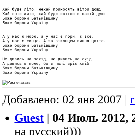
Хай будє літо, нехай приносять вітри дощі

Хай спіє жито, хай будє світло в нашій душі

Боже борони Батьківщину

Боже борони Україну

А у нас є морє, а у нас є гори, є все.

А у нас є сонце. А за віконцем вишня цвіте.

Боже борони Батьківщину

Боже борони Україну

Не дивись на захід, не дивись на схід

А дивись в поле, бо в полі зріє хліб

Боже борони Батьківщину

Добавлено: 02 янв 2007 |
Guest
| 04 Июль 2012, 
на русский)))