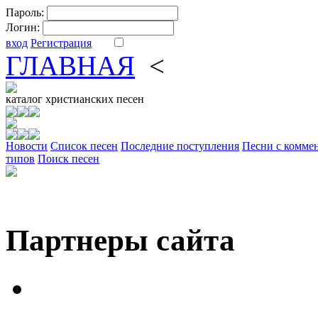
Пароль:
Логин:
вход
Регистрация
ГЛАВНАЯ
<
ФОРУМ
DV
каталог
христианских песен
Новости
Cписок песен
Последние поступления
Песни с комме
типов
Поиск песен
Партнеры сайта