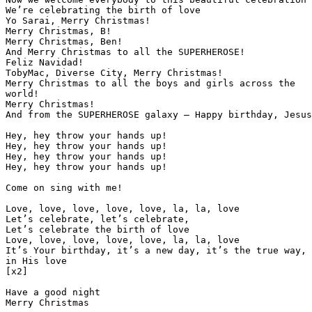
We’re celebrating the birth of love

Yo Sarai, Merry Christmas!

Merry Christmas, B!

Merry Christmas, Ben!

And Merry Christmas to all the SUPERHEROSE!

Feliz Navidad!

TobyMac, Diverse City, Merry Christmas!

Merry Christmas to all the boys and girls across the 

world!

Merry Christmas!

And from the SUPERHEROSE galaxy – Happy birthday, Jesus
Hey, hey throw your hands up!

Hey, hey throw your hands up!

Hey, hey throw your hands up!

Hey, hey throw your hands up!

Come on sing with me!

Love, love, love, love, love, la, la, love

Let’s celebrate, let’s celebrate,

Let’s celebrate the birth of love

Love, love, love, love, love, la, la, love

It’s Your birthday, it’s a new day, it’s the true way, 

in His love

[x2]

Have a good night

Merry Christmas