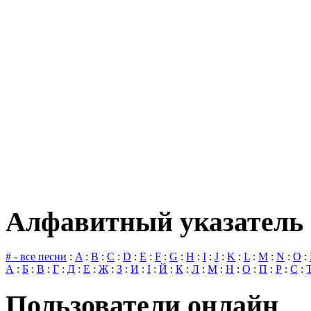
Алфавитный указатель 
# - все песни
:
A
:
B
:
C
:
D
:
E
:
F
:
G
:
H
:
I
:
J
:
K
:
L
:
M
:
N
:
O
:
А
:
Б
:
В
:
Г
:
Д
:
Е
:
Ж
:
З
:
И
:
І
:
Й
:
К
:
Л
:
М
:
Н
:
О
:
П
:
Р
:
С
:
Пользователи онлайн