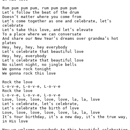
Rum pum pum pum, rum pum pum pum

Let’s follow the beat of the drum

Doesn’t matter where you come from

Let’s come together as one and celebrate, let’s 

celebrate

Let’s take this love, and let’s elevate

To a place where we can conversate

And share our New Year’s dreams over grandma’s hot 

plates

Hey, hey, hey, hey everybody

Let’s celebrate that beautiful love

Hey, hey, everybody

Let’s celebrate that beautiful love

No silent night, no jingle bells

We gonna rock tonight

We gonna rock this love

Rock the love

L-o-v-e, L-o-v-e, L-o-v-e

Rock the love

L-o-v-e, L-o-v-e, L-o-v-e

Love, love, love, love, love, la, la, love

Let’s celebrate, let’s celebrate,

Let’s celebrate the birth of love

Love, love, love, love, love, la, la, love

It’s Your birthday, it’s a new day, it’s the true way, 

in His love

Now we welcome everybody to this beautiful celebration
