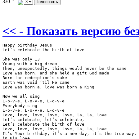
330
<< - Показать версию без
Happy birthday Jesus

Let’s celebrate the birth of Love

She was only 13

Young with a big dream

Then, unexpectedly, things would never be the same

Love was born, and she held a gift God made

Born for redemption’s sake

Earth was void ‘til He came

Love was born a, love was born a King

Now we all sing

L-o-v-e, L-o-v-e, L-o-v-e

Everybody sing

L-o-v-e, L-o-v-e, L-o-v-e

Love, love, love, love, love, la, la, love

Let’s celebrate, let’s celebrate,

Let’s celebrate the birth of love

Love, love, love, love, love, la, la, love

It’s Your birthday, it’s a new day, it’s the true way, 

in His love
