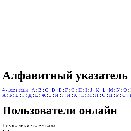
Алфавитный указатель 
# - все песни
:
A
:
B
:
C
:
D
:
E
:
F
:
G
:
H
:
I
:
J
:
K
:
L
:
M
:
N
:
O
:
А
:
Б
:
В
:
Г
:
Д
:
Е
:
Ж
:
З
:
И
:
І
:
Й
:
К
:
Л
:
М
:
Н
:
О
:
П
:
Р
:
С
:
Пользователи онлайн
Никого нет, а кто же тогда
ты)