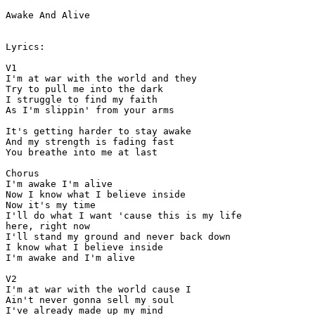
Awake And Alive

Lyrics:

V1

I'm at war with the world and they

Try to pull me into the dark

I struggle to find my faith

As I'm slippin' from your arms

It's getting harder to stay awake

And my strength is fading fast

You breathe into me at last

Chorus

I'm awake I'm alive

Now I know what I believe inside

Now it's my time

I'll do what I want 'cause this is my life

here, right now

I'll stand my ground and never back down

I know what I believe inside

I'm awake and I'm alive

V2

I'm at war with the world cause I

Ain't never gonna sell my soul

I've already made up my mind
