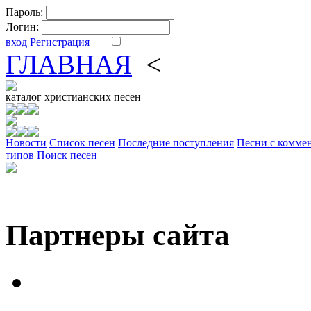
Пароль:
Логин:
вход
Регистрация
ГЛАВНАЯ
<
ФОРУМ
DV
каталог
христианских песен
Новости
Cписок песен
Последние поступления
Песни с комме
типов
Поиск песен
Партнеры сайта