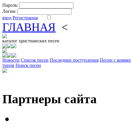
Пароль:
Логин:
вход
Регистрация
ГЛАВНАЯ
<
ФОРУМ
DV
каталог
христианских песен
Новости
Cписок песен
Последние поступления
Песни с комме
типов
Поиск песен
Партнеры сайта