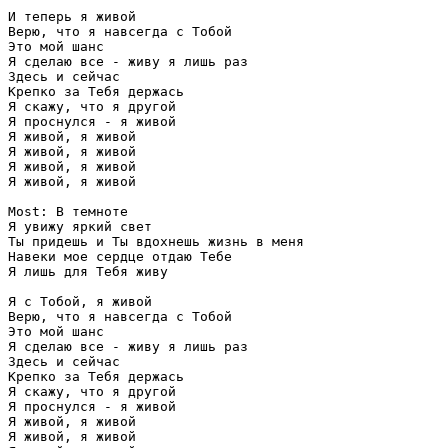
И теперь я живой 

Верю, что я навсегда с Тобой 

Это мой шанс 

Я сделаю все - живу я лишь раз 

Здесь и сейчас 

Крепко за Тебя держась 

Я скажу, что я другой 

Я проснулся - я живой 

Я живой, я живой 

Я живой, я живой 

Я живой, я живой 

Я живой, я живой 

Most: В темноте 

Я увижу яркий свет 

Ты придешь и Ты вдохнешь жизнь в меня 

Навеки мое сердце отдаю Тебе 

Я лишь для Тебя живу 

Я с Тобой, я живой 

Верю, что я навсегда с Тобой 

Это мой шанс 

Я сделаю все - живу я лишь раз 

Здесь и сейчас 

Крепко за Тебя держась 

Я скажу, что я другой 

Я проснулся - я живой 

Я живой, я живой 

Я живой, я живой 
