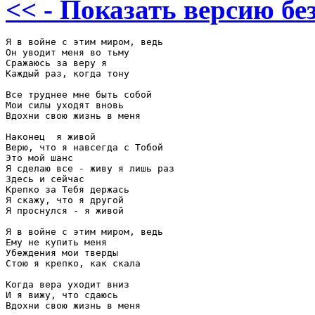
<< - Показать версию без
Я в войне с этим миром, ведь 

Он уводит меня во тьму 

Сражаюсь за веру я 

Каждый раз, когда тону 

Все труднее мне быть собой 

Мои силы уходят вновь 

Вдохни свою жизнь в меня 

Наконец  я живой 

Верю, что я навсегда с Тобой 

Это мой шанс 

Я сделаю все - живу я лишь раз 

Здесь и сейчас 

Крепко за Тебя держась 

Я скажу, что я другой 

Я проснулся - я живой 

Я в войне с этим миром, ведь 

Ему не купить меня 

Убеждения мои тверды 

Стою я крепко, как скала 

Когда вера уходит вниз 

И я вижу, что сдаюсь 

Вдохни свою жизнь в меня 
