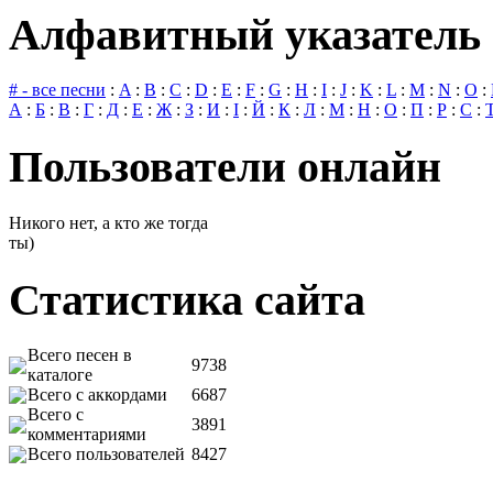
Алфавитный указатель 
# - все песни
:
A
:
B
:
C
:
D
:
E
:
F
:
G
:
H
:
I
:
J
:
K
:
L
:
M
:
N
:
O
:
А
:
Б
:
В
:
Г
:
Д
:
Е
:
Ж
:
З
:
И
:
І
:
Й
:
К
:
Л
:
М
:
Н
:
О
:
П
:
Р
:
С
:
Пользователи онлайн
Никого нет, а кто же тогда
ты)
Статистика сайта
Всего песен в
9738
каталоге
Всего с аккордами
6687
Всего с
3891
комментариями
Всего пользователей
8427