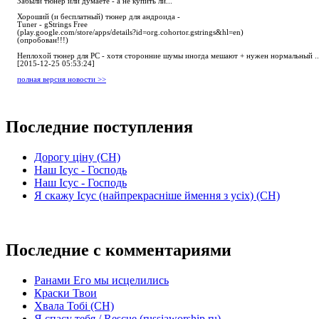
Забыли тюнер или думаете - а не купить ли...
Хороший (и бесплатный) тюнер для андроида -
Tuner - gStrings Free
(play.google.com/store/apps/details?id=org.cohortor.gstrings&hl=en)
(опробован!!!)
Неплохой тюнер для РС - хотя сторонние шумы иногда мешают + нужен нормальный ..
[2015-12-25 05:53:24]
полная версия новости >>
Последние поступления
Дорогу ціну (СН)
Наш Ісус - Господь
Наш Ісус - Господь
Я скажу Ісус (найпрекрасніше ймення з усіх) (СН)
Последние с комментариями
Ранами Его мы исцелились
Краски Твои
Хвала Тобі (СН)
Я спасу тебя / Rescue (russiaworship.ru)