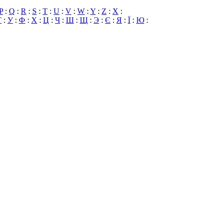
P
:
Q
:
R
:
S
:
T
:
U
:
V
:
W
:
Y
:
Z
:
X
:
Т
:
У
:
Ф
:
Х
:
Ц
:
Ч
:
Ш
:
Щ
:
Э
:
Є
:
Я
:
Ї
:
Ю
: