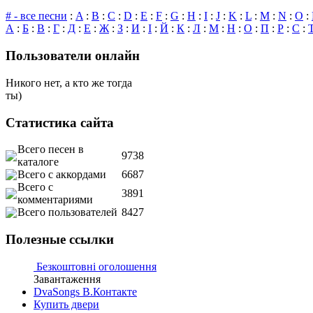
# - все песни
:
A
:
B
:
C
:
D
:
E
:
F
:
G
:
H
:
I
:
J
:
K
:
L
:
M
:
N
:
O
:
А
:
Б
:
В
:
Г
:
Д
:
Е
:
Ж
:
З
:
И
:
І
:
Й
:
К
:
Л
:
М
:
Н
:
О
:
П
:
Р
:
С
:
Пользователи онлайн
Никого нет, а кто же тогда
ты)
Статистика сайта
Всего песен в
9738
каталоге
Всего с аккордами
6687
Всего с
3891
комментариями
Всего пользователей
8427
Полезные ссылки
Безкоштовні оголошення
Завантаження
DvaSongs В.Контакте
Купить двери