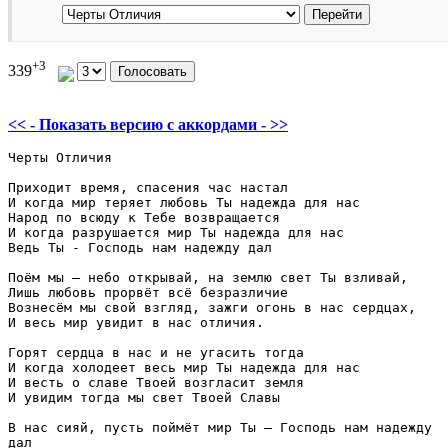
+3
339
<< - Показать версию c аккордами - >>
Черты Отличия

Приходит время, спасения час настал 

И когда мир теряет любовь Ты надежда для нас 

Народ по всюду к Тебе возвращается

И когда разрушается мир Ты надежда для нас 

Ведь Ты - Господь нам надежду дал

Поём мы – небо открывай, на землю свет Ты взливай,

Лишь любовь прорвёт всё безразличие   

Вознесём мы свой взгляд, зажги огонь в нас сердцах,

И весь мир увидит в нас отличия.

Горят сердца в нас и не угасить тогда 

И когда холодеет весь мир Ты надежда для нас

И весть о славе Твоей возгласит земля

И увидим тогда мы свет Твоей Славы

В нас сияй, пусть поймёт мир Ты – Господь нам надежду 

дал 
