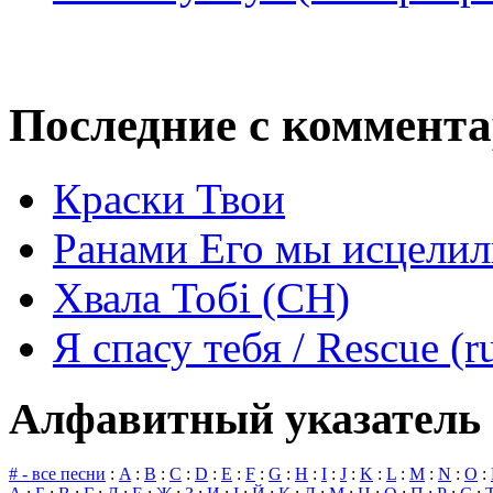
Последние с коммент
Краски Твои
Ранами Его мы исцелил
Хвала Тобі (СН)
Я спасу тебя / Rescue (r
Алфавитный указатель 
# - все песни
:
A
:
B
:
C
:
D
:
E
:
F
:
G
:
H
:
I
:
J
:
K
:
L
:
M
:
N
:
O
: