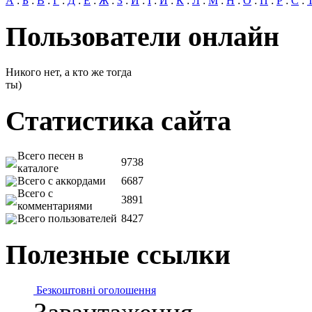
А
:
Б
:
В
:
Г
:
Д
:
Е
:
Ж
:
З
:
И
:
І
:
Й
:
К
:
Л
:
М
:
Н
:
О
:
П
:
Р
:
С
:
Пользователи онлайн
Никого нет, а кто же тогда
ты)
Статистика сайта
Всего песен в
9738
каталоге
Всего с аккордами
6687
Всего с
3891
комментариями
Всего пользователей
8427
Полезные ссылки
Безкоштовні оголошення