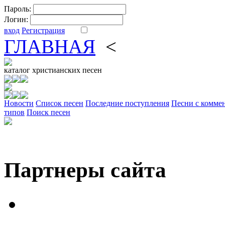
Пароль:
Логин:
вход
Регистрация
ГЛАВНАЯ
<
ФОРУМ
DV
каталог
христианских песен
Новости
Cписок песен
Последние поступления
Песни с комме
типов
Поиск песен
Партнеры сайта