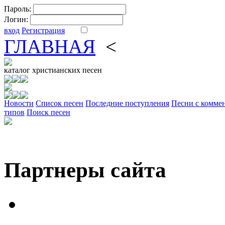
Пароль:
Логин:
вход
Регистрация
ГЛАВНАЯ
<
ФОРУМ
DV
каталог
христианских песен
Новости
Cписок песен
Последние поступления
Песни с комме
типов
Поиск песен
Партнеры сайта