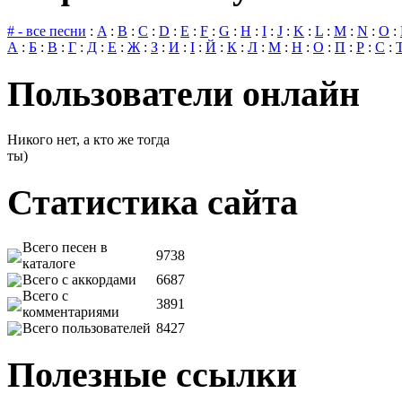
# - все песни
:
A
:
B
:
C
:
D
:
E
:
F
:
G
:
H
:
I
:
J
:
K
:
L
:
M
:
N
:
O
:
А
:
Б
:
В
:
Г
:
Д
:
Е
:
Ж
:
З
:
И
:
І
:
Й
:
К
:
Л
:
М
:
Н
:
О
:
П
:
Р
:
С
:
Пользователи онлайн
Никого нет, а кто же тогда
ты)
Статистика сайта
Всего песен в
9738
каталоге
Всего с аккордами
6687
Всего с
3891
комментариями
Всего пользователей
8427
Полезные ссылки