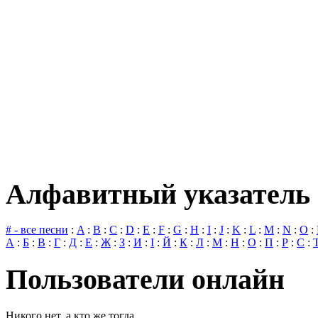
Алфавитный указатель 
# - все песни
:
A
:
B
:
C
:
D
:
E
:
F
:
G
:
H
:
I
:
J
:
K
:
L
:
M
:
N
:
O
:
А
:
Б
:
В
:
Г
:
Д
:
Е
:
Ж
:
З
:
И
:
І
:
Й
:
К
:
Л
:
М
:
Н
:
О
:
П
:
Р
:
С
:
Пользователи онлайн
Никого нет, а кто же тогда