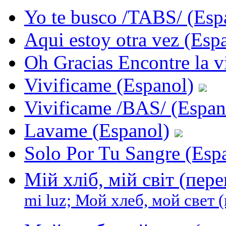
Yo te busco /TABS/ (Esp
Aqui estoy otra vez (Esp
Oh Gracias Encontre la v
Vivificame (Espanol)
Vivificame /BAS/ (Espan
Lavame (Espanol)
Solo Por Tu Sangre (Esp
Мій хліб, мій світ (пе
mi luz; Мой хлеб, мой свет