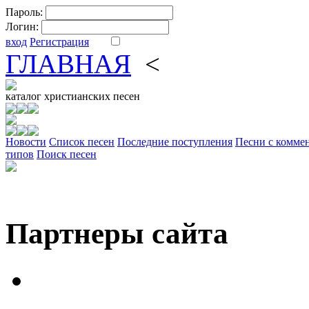
Пароль:
Логин:
вход
Регистрация
ГЛАВНАЯ
<
ФОРУМ
DV
каталог
христианских песен
Новости
Cписок песен
Последние поступления
Песни с комме
типов
Поиск песен
Партнеры сайта