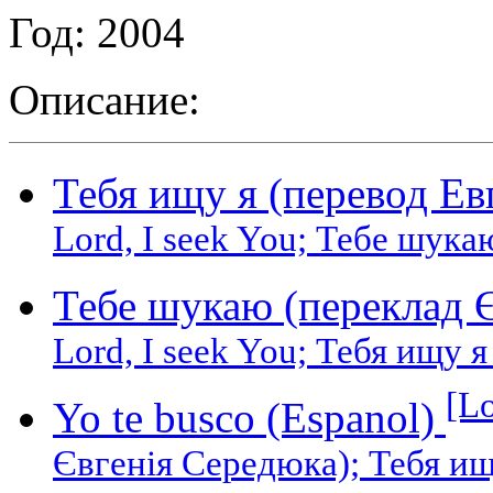
Год: 2004
Описание:
Тебя ищу я (перевод Е
Lord, I seek You; Тебе шук
Тебе шукаю (переклад 
Lord, I seek You; Тебя ищу 
[L
Yo te busco (Espanol)
Євгенія Середюка); Тебя ищ