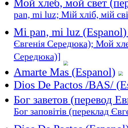
Мой хлеб, мой свет (п
pan, mi luz; Мій хліб, мій с
Mi pan, mi luz (Espanol
Євгенія Середюка); Мой хле
Середюка)]
Amarte Mas (Espanol)
Dios De Pactos /BAS/ (E
Бог заветов (перевод Е
Бог заповітів (переклад Євг