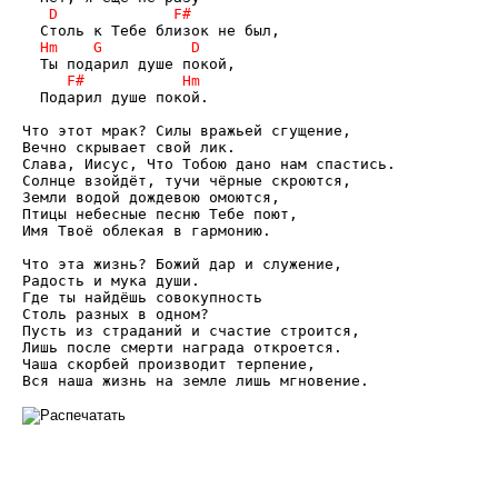
  Подарил душе покой.

Что этот мрак? Силы вражьей сгущение,

Вечно скрывает свой лик.

Слава, Иисус, Что Тобою дано нам спастись.

Солнце взойдёт, тучи чёрные скроются,

Земли водой дождевою омоются,

Птицы небесные песню Тебе поют,

Имя Твоё облекая в гармонию.

Что эта жизнь? Божий дар и служение,

Радость и мука души.

Где ты найдёшь совокупность

Столь разных в одном?

Пусть из страданий и счастие строится,

Лишь после смерти награда откроется.

Чаша скорбей производит терпение,

Вся наша жизнь на земле лишь мгновение.